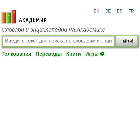
EN
DE
ES
FR
academic.ru
Словари и энциклопедии на Академике
Найти!
Толкования
Переводы
Книги
Игры ⚽