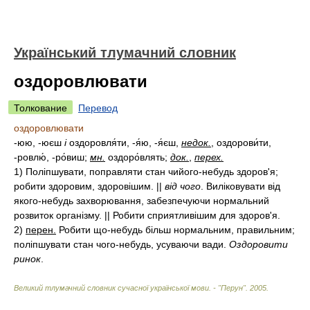
Український тлумачний словник
оздоровлювати
Толкование
Перевод
оздоровлювати
-юю, -юєш
і
оздоровля́ти, -я́ю, -я́єш,
недок.
, оздорови́ти,
-ровлю́, -ро́виш;
мн.
оздоро́влять;
док.
,
перех.
1)
Поліпшувати, поправляти стан чийого-небудь здоров'я;
робити здоровим, здоровішим. ||
від чого
. Виліковувати від
якого-небудь захворювання, забезпечуючи нормальний
розвиток організму. || Робити сприятливішим для здоров'я.
2)
перен.
Робити що-небудь більш нормальним, правильним;
поліпшувати стан чого-небудь, усуваючи вади.
Оздоровити
ринок
.
Великий тлумачний словник сучасної української мови. - "Перун"
.
2005
.