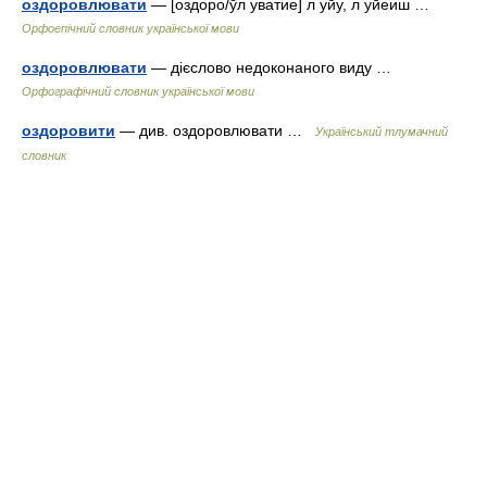
оздоровлювати
— [оздоро/ўл уватие] л уйу, л уйеиш …
Орфоепічний словник української мови
оздоровлювати
— дієслово недоконаного виду …
Орфографічний словник української мови
оздоровити
— див. оздоровлювати …
Український тлумачний
словник