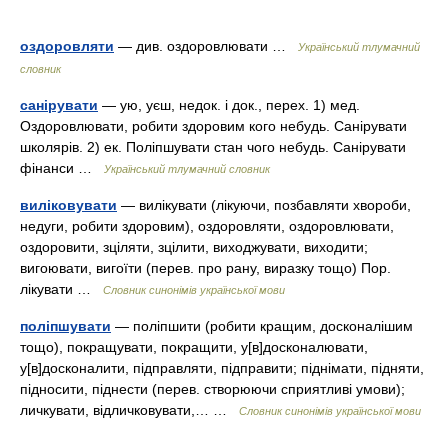
оздоровляти
— див. оздоровлювати …
Український тлумачний
словник
санірувати
— ую, уєш, недок. і док., перех. 1) мед.
Оздоровлювати, робити здоровим кого небудь. Санірувати
школярів. 2) ек. Поліпшувати стан чого небудь. Санірувати
фінанси …
Український тлумачний словник
виліковувати
— вилікувати (лікуючи, позбавляти хвороби,
недуги, робити здоровим), оздоровляти, оздоровлювати,
оздоровити, зціляти, зцілити, виходжувати, виходити;
вигоювати, вигоїти (перев. про рану, виразку тощо) Пор.
лікувати …
Словник синонімів української мови
поліпшувати
— поліпшити (робити кращим, досконалішим
тощо), покращувати, покращити, у[в]досконалювати,
у[в]досконалити, підправляти, підправити; піднімати, підняти,
підносити, піднести (перев. створюючи сприятливі умови);
личкувати, відличковувати,… …
Словник синонімів української мови